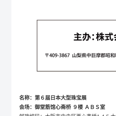
名称：第６届日本大型珠宝展
会场：御堂筋馆心斋桥 ９楼 ＡＢＳ室