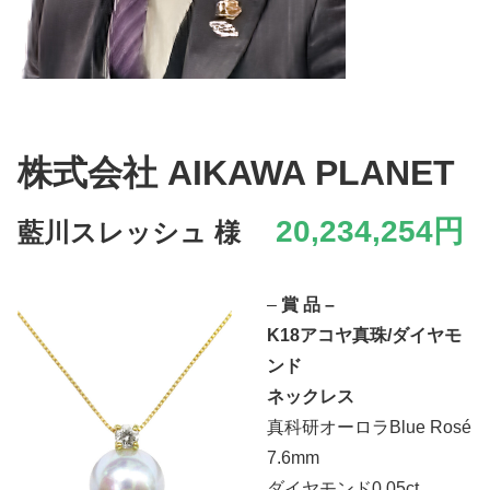
株式会社 AIKAWA PLANET
20,234,254円
藍川スレッシュ 様
–
賞 品 –
K18アコヤ真珠/ダイヤモ
ンド
ネックレス
真科研オーロラBlue Rosé
7.6mm
ダイヤモンド0.05ct