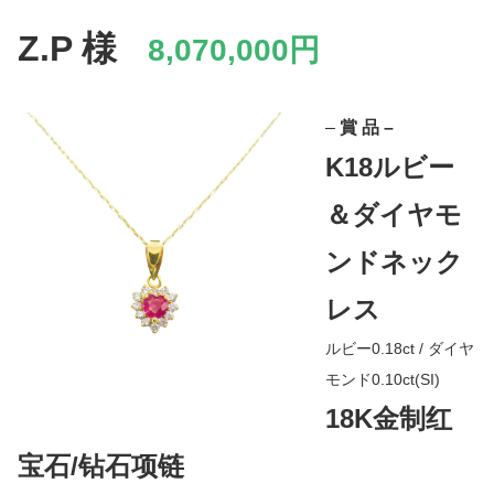
Z.P
様
8,070,000円
–
賞 品 –
K18ルビー
＆ダイヤモ
ンドネック
レス
ルビー0.18ct / ダイヤ
モンド0.10ct(SI)
18K金制红
宝石/钻石项链